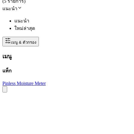
(
5
รายการ
)
แนะนำ
แนะนำ
ใหม่ล่าสุด
เมนู & ตัวกรอง
เมนู
แท็ก
Pinless Moisture Meter
DeFelsko
Defelsko PosiTest CMM เครื่องวัด
ความชื้นปูนและคอนกรีต แบบไม่ทำลาย