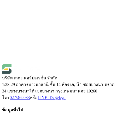
Defelsko PosiTector CMMISKITP3-E
เซนเซอร์สำหรับวัดค่าความชื้นและ
อุณหภูมิในแผ่นพื้นคอนกรีต (Pro Kit)
SKU
cmmiskitp3-e
฿83,300.00
(
ราคายังไม่รวมภาษี 7%
)
Open Price
1
บริษัท เลกะ คอร์ปอเรชั่น จำกัด
1/28-29 อาคารบางนาธานี ชั้น 14 ห้อง เอ, บี 1 ซอยบางนา-ตราด
34 แขวงบางนาใต้ เขตบางนา กรุงเทพมหานคร 10260
โทร
02-7469933
หรือ
LINE ID:
@lega
ข้อมูลทั่วไป