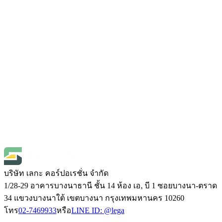
Tolerance“ค่าความเผื่อ” หรือ “ค่าความคลาดเคลื่อนที่ยอมรับ
ได้”ใช้ในหลายวงการ เช่น วิศวกรรม, การวัด, การผลิต,
อิเล็กทรอนิกส์ ฯลฯ
Nihon-Doki
Nihon Doki D-6VH เทปวัดขนาดเส้นผ่า
ศูนย์กลาง Diameter Tape
SKU
d-6vh
฿26,700.00
(
ราคายังไม่รวมภาษี 7%
)
Open Price
บริษัท เลกะ คอร์ปอเรชั่น จำกัด
1/28-29 อาคารบางนาธานี ชั้น 14 ห้อง เอ, บี 1 ซอยบางนา-ตราด
34 แขวงบางนาใต้ เขตบางนา กรุงเทพมหานคร 10260
โทร
02-7469933
หรือ
LINE ID:
@lega