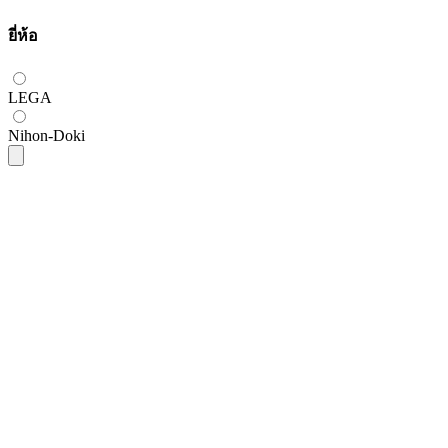
ยี่ห้อ
LEGA
Nihon-Doki
Nihon-Doki
Nihon Doki CMπ-5 เทปวัดขนาดเส้นผ่า
ศูนย์กลาง (50mm - 1600mm)
SKU
cmpi-5
฿2,400.00
(
ราคายังไม่รวมภาษี 7%
)
Open Price
Nihon-Doki
Nihon Doki CMπ-10 เทปวัดขนาดเส้นผ่า