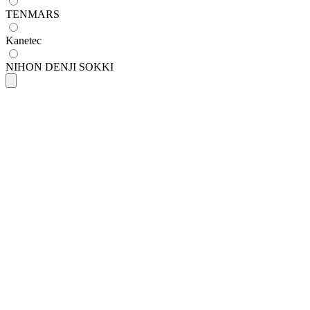
TENMARS
Kanetec
NIHON DENJI SOKKI
LUTRON
Lutron MG-3003SD เครื่องวัดความแรง
แม่เหล็ก | SD Card
SKU
mg-3003sd
฿14,500.00
(
ราคายังไม่รวมภาษี 7%
)
Open Price
มีสินค้า
Kanetec
Kanetec TM-901EXP เครื่องวัดความแรง