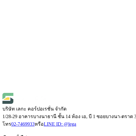
FLUKE
Fluke-9040 เครื่องวัดลำดับเฟส (Phase Rota
SKU
Fluke-9040
฿16,800.00
(
ราคายังไม่รวมภาษี 7%
)
Open Price
FLUKE
Fluke-9062 Motor and Phase Rotation Indi
SKU
Fluke-9062
฿13,333.00
(
ราคายังไม่รวมภาษี 7%
)
Open Price
บริษัท เลกะ คอร์ปอเรชั่น จำกัด
1/28-29 อาคารบางนาธานี ชั้น 14 ห้อง เอ, บี 1 ซอยบางนา-ตร
โทร
02-7469933
หรือ
LINE ID:
@lega