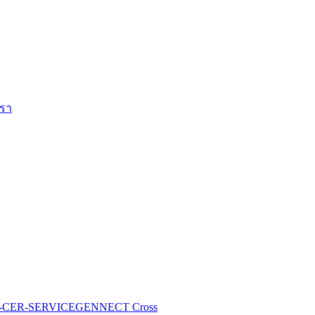
เรา
-CER-SERVICE
GENNECT Cross