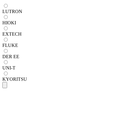
LUTRON
HIOKI
EXTECH
FLUKE
DER EE
UNI-T
KYORITSU
HIOKI
Hioki PD3129-10 เครื่องวัดลำดับเฟส (Phas
SKU
pd3129-10
฿8,970.00
(
ราคายังไม่รวมภาษี 7%
)