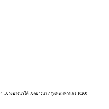
tion Meters)
cator
าด 34 แขวงบางนาใต้ เขตบางนา กรุงเทพมหานคร 10260