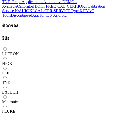
TND Graph
Application - Automotive
DEMO -
Available
Calibrator
HIOKI-FREE-CAL-CER
HIOKI Calibration
Service N/A
HIOKI-CAL-CER-SERVICE
Type K
HVAC
Tools
Discontinued
App for iOS-Android
ตัวกรอง
ยี่ห้อ
LUTRON
HIOKI
FLIR
TND
EXTECH
Midtronics
FLUKE