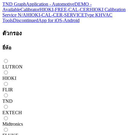
TND Graph
Application - Automotive
DEMO -
Available
Calibrator
HIOKI-FREE-CAL-CER
HIOKI Calibration
Service N/A
HIOKI-CAL-CER-SERVICE
Type K
HVAC
Tools
Discontinued
App for iOS-Android
ตัวกรอง
ยี่ห้อ
LUTRON
HIOKI
FLIR
TND
EXTECH
Midtronics