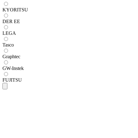
KYORITSU
DER EE
LEGA
Tasco
Graphtec
GW-Instek
FUJITSU
HIOKI
Hioki-CT6280 สายคล้องวัดกระแส (AC
Flexible Current Sensor)
SKU
ct6280