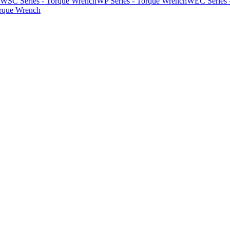
WSC Series - Torque Wrench
WP Series - Torque Wrench
WEC Series 
orque Wrench
ิตอล แบบ Interchangeable Head