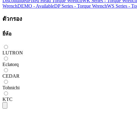
Discontinued
Fixed Head Torque Wrench
WK Series - Torque Wrench
Wrench
DEMO - Available
DP Series - Torque Wrench
WS Series - T
ตัวกรอง
ยี่ห้อ
LUTRON
Eclatorq
CEDAR
Tohnichi
KTC
Eclatorq
Eclatorq WSC3-085CN ประแจวัดแรงบิดดิจ