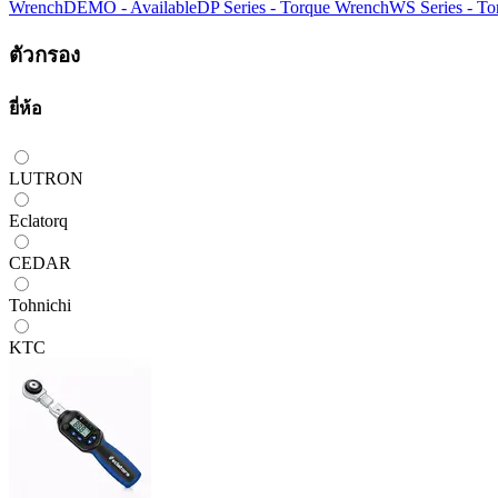
Wrench
DEMO - Available
DP Series - Torque Wrench
WS Series - T
ตัวกรอง
ยี่ห้อ
LUTRON
Eclatorq
CEDAR
Tohnichi
KTC