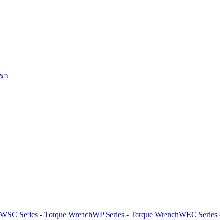
เรา
WSC Series - Torque Wrench
WP Series - Torque Wrench
WEC Series 