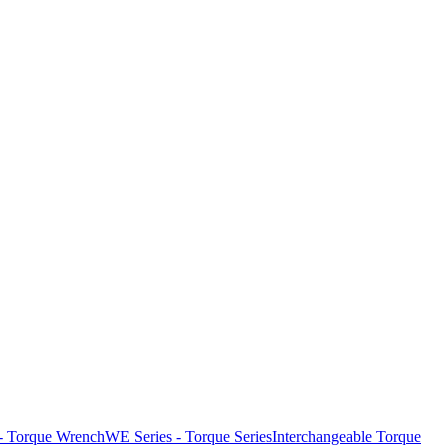
- Torque Wrench
WE Series - Torque Series
Interchangeable Torque