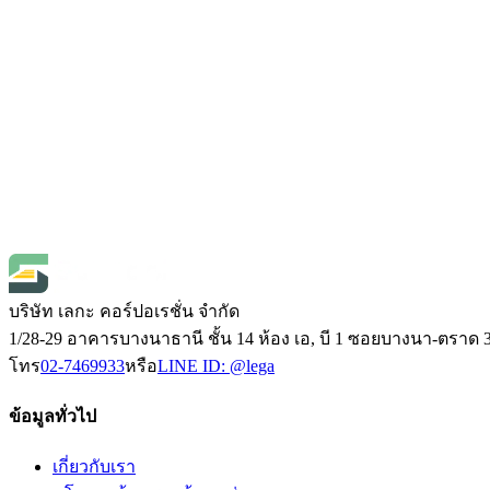
Open Price
มีสินค้า
DeFelsko
Defelsko PRB-F90S โพรบวัดความหนาผิวเคล
SKU
prb-f90s
฿30,400.00
(
ราคายังไม่รวมภาษี 7%
)
Open Price
มีสินค้า
บริษัท เลกะ คอร์ปอเรชั่น จำกัด
1/28-29 อาคารบางนาธานี ชั้น 14 ห้อง เอ, บี 1 ซอยบางนา-ตร
โทร
02-7469933
หรือ
LINE ID:
@lega
ข้อมูลทั่วไป
เกี่ยวกับเรา