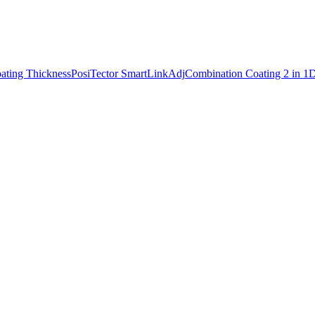
ating Thickness
PosiTector SmartLink
Adj
Combination Coating 2 in 1
D
าความหนาผิวเคลือบ ที่เคลือบบนโลหะในกลุ
ามหนาสีเคลือบ | Standard Gage Body