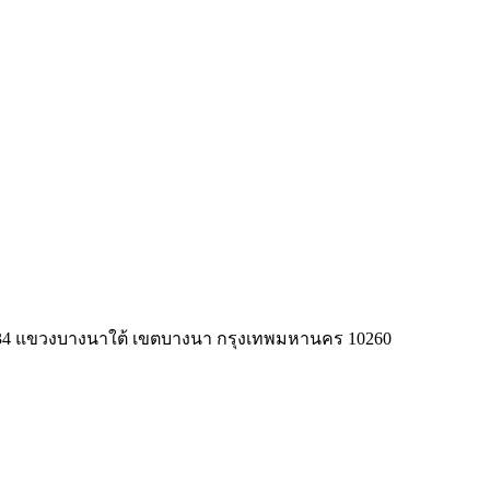
ือบ 90° | Ferrous 0 to 1150 µm
าด 34 แขวงบางนาใต้ เขตบางนา กรุงเทพมหานคร 10260