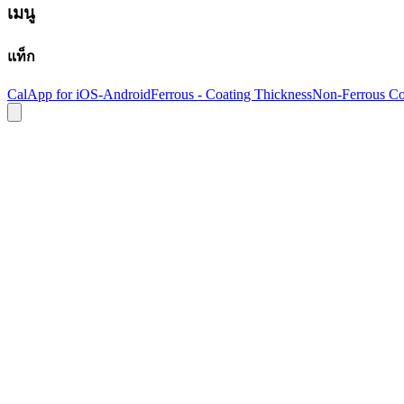
เมนู
แท็ก
Cal
App for iOS-Android
Ferrous - Coating Thickness
Non-Ferrous Co
DeFelsko
Defelsko Positector FNS1 เครื่องวัดค่
SKU
defelsko-fns1
฿47,600.00
(
ราคายังไม่รวมภาษี 7%
)
Open Price
มีสินค้า
DeFelsko
Defelsko PosiTector PT-STD เครื่องวัดคว
SKU
pt-std