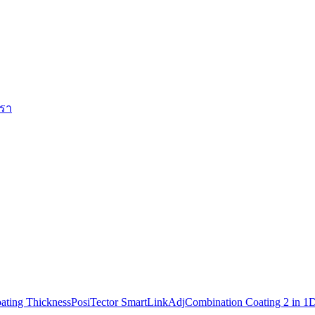
เรา
ating Thickness
PosiTector SmartLink
Adj
Combination Coating 2 in 1
D