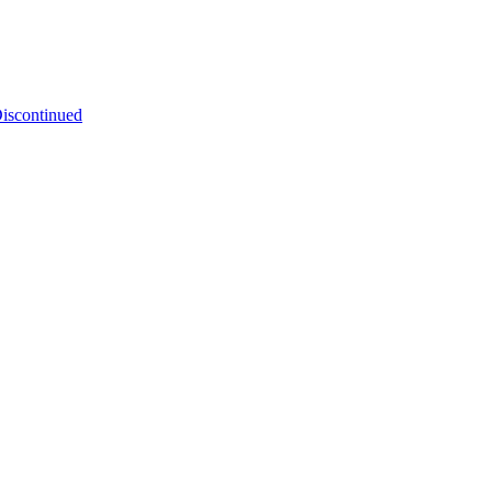
iscontinued
่ม FERROUS และ NON-FERROUS