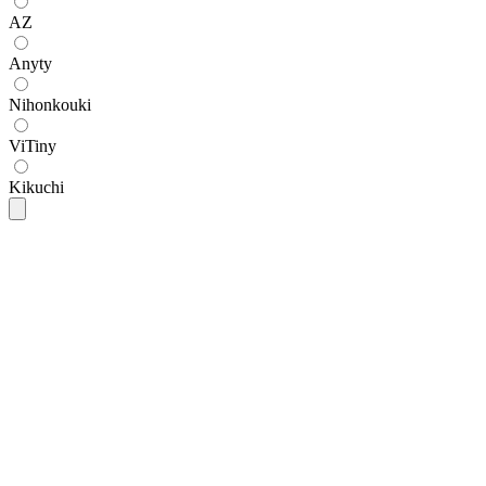
AZ
Anyty
Nihonkouki
ViTiny
Kikuchi
Dino-Lite
Dino-Lite AM-4113T Premier Handheld
Digital Microscope
SKU
AM-4113T
฿14,800.00
(
ราคายังไม่รวมภาษี 7%
)
Open Price
Anyty
Anyty 3R-MJL03 กล้องไมโครสโคปแบบ