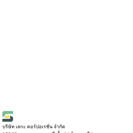
SKU
Vitiny-UM20
฿41,800.00
(
ราคายังไม่รวมภาษี 7%
)
Open Price
AZ
AZ-9513 กล้องจุลทรรศน์ดิจิทัล Digital
Microscope
SKU
az-9513
Dino-Lite
Dino-Lite AM-7013MZT Premier
microscope
SKU
am-7013mzt
฿32,500.00
(
ราคายังไม่รวมภาษี 7%
)
Open Price
บริษัท เลกะ คอร์ปอเรชั่น จำกัด