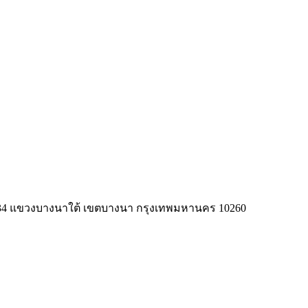
นาผิวเคลือบ
าด 34 แขวงบางนาใต้ เขตบางนา กรุงเทพมหานคร 10260