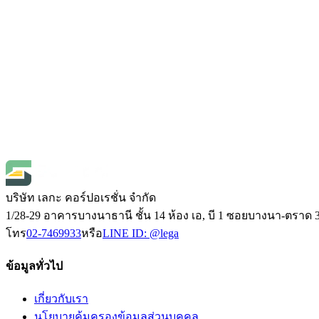
Open Price
INSPEX
INSPEX N-Probe(IPX-201) โพรบวัดความห
SKU
n-probeipx-201
฿6,470.00
(
ราคายังไม่รวมภาษี 7%
)
Open Price
1
บริษัท เลกะ คอร์ปอเรชั่น จำกัด
1/28-29 อาคารบางนาธานี ชั้น 14 ห้อง เอ, บี 1 ซอยบางนา-ตร
โทร
02-7469933
หรือ
LINE ID:
@lega
ข้อมูลทั่วไป
เกี่ยวกับเรา
นโยบายคุ้มครองข้อมูลส่วนบุคคล