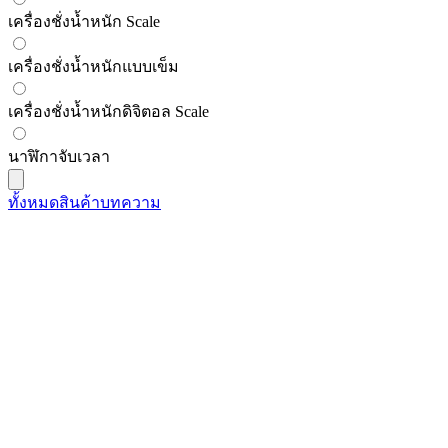
เครื่องชั่งน้ำหนัก Scale
เครื่องชั่งน้ำหนักแบบเข็ม
เครื่องชั่งน้ำหนักดิจิตอล Scale
นาฬิกาจับเวลา
ทั้งหมด
สินค้า
บทความ
TANITA
Tanita TT-508N เครื่องวัดอุณหภูมิดิจิตอล
Digital Thermometer (IPX7) | Max.250°C
SKU
tt-508n
฿990.00
(
ราคายังไม่รวมภาษี 7%
)
Open Price
มีสินค้า
TANITA