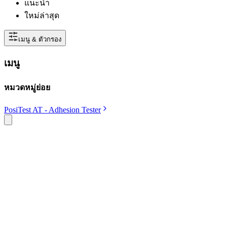
แนะนำ
ใหม่ล่าสุด
เมนู & ตัวกรอง
เมนู
หมวดหมู่ย่อย
PosiTest AT - Adhesion Tester
DeFelsko
DeFelsko PT-ATA50A เครื่องทดสอบแรง
ยึดเกาะพื้นผิวแบบอัตโนมัติ
SKU
pt-ata50a
฿121,000.00
(
ราคายังไม่รวมภาษี 7%
)
Open Price